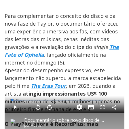
Para complementar o conceito do disco e da
nova fase de Taylor, o documentário ofereceu
uma experiência imersiva aos fãs, com vídeos
das letras das músicas, cenas inéditas das
gravações e a revelação do clipe do
single
The
Fate of Ophelia
, lançado oficialmente na
internet no domingo (5).
Apesar do desempenho expressivo, este
lançamento não superou a marca estabelecida
pelo filme
The Eras Tour
, em 2023, quando a
artista
atingiu impressionantes US$ 100
milhões
(cerca de R$ 534,1 milhões) apenas no
L
o
a
primeiro fim de semana de estreia.
S
d
u
C
P
V
A
P
F
e
b
o
l
o
v
u
d
t
m
a
l
a
l
:
Documentário sobre novo disco de Taylor Swift alcança topo das bilheterias
i
p
y
t
n
l
1
O PlayPlus agora é RecordPlus: mais
t
a
a
ç
s
0
por
Música
l
r
r
a
c
.
e
t