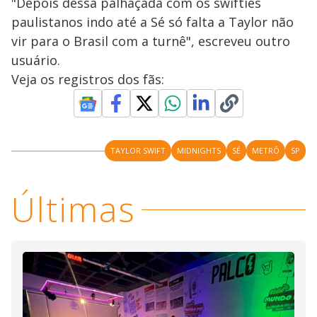
"Depois dessa palhaçada com os swifties
paulistanos indo até a Sé só falta a Taylor não
vir para o Brasil com a turnê", escreveu outro
usuário.
Veja os registros dos fãs:
TAYLOR SWIFT
MIDNIGHTS
SÉ
METRÔ
SP
Últimas