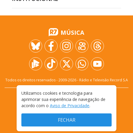
MÚSICA
Todos os direitos reservados - 2009-
2026
- Rádio e Televisão Record S.A
Utilizamos cookies e tecnologia para
CARREIRA
FALE CONOSCO
PRIVACIDADE
aprimorar sua experiência de navegação de
TERMOS E CONDIÇÕES DE USO
acordo com o
Aviso de Privacidade
.
FECHAR