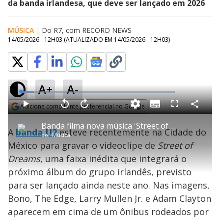
da banda irlandesa, que deve ser lançado em 2026
MÚSICA
|
Do R7, com RECORD NEWS
14/05/2026 - 12H03
(ATUALIZADO EM
14/05/2026 - 12H03
)
A+
A-
L
o
a
Adicione como fonte preferencial no Google
S
d
u
C
P
V
A
P
F
e
b
o
l
o
v
u
Opens in new window
d
t
m
a
l
a
l
:
Banda filma nova música 'Street of Dreams' no México
i
p
y
t
n
l
8
A
banda U2
esteve recentemente na Cidade do
t
a
a
ç
s
.
por
Música
l
r
r
a
c
6
e
t
1
r
l
r
2
México para gravar o videoclipe de
Street of
s
i
0
1
e
%
l
s
0
e
h
Dreams
, uma faixa inédita que integrará o
e
s
n
a
g
e
r
u
g
próximo álbum do grupo irlandês, previsto
n
u
a
d
n
o
d
para ser lançado ainda neste ano. Nas imagens,
s
o
s
Bono, The Edge, Larry Mullen Jr. e Adam Clayton
y
aparecem em cima de um ônibus rodeados por