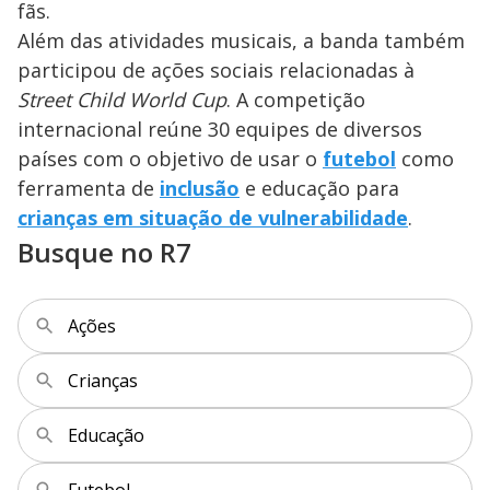
fãs.
M
V
u
d
Além das atividades musicais, a banda também
o
participou de ações sociais relacionadas à
i
Street Child World Cup
. A competição
internacional reúne 30 equipes de diversos
países com o objetivo de usar o
d
futebol
como
ferramenta de
inclusão
e educação para
crianças em situação de vulnerabilidade
.
e
Busque no R7
o
Ações
Crianças
Educação