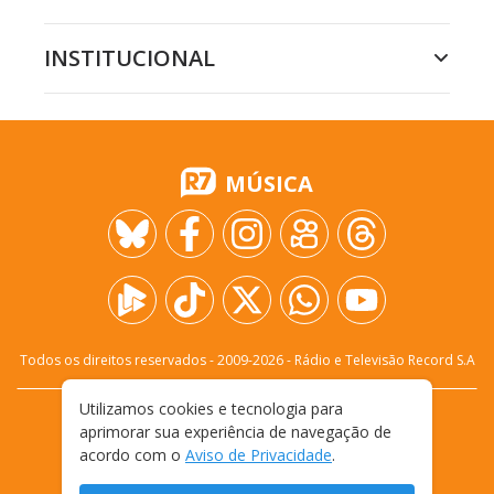
INSTITUCIONAL
MÚSICA
Todos os direitos reservados - 2009-
2026
- Rádio e Televisão Record S.A
Utilizamos cookies e tecnologia para
CARREIRA
FALE CONOSCO
PRIVACIDADE
aprimorar sua experiência de navegação de
TERMOS E CONDIÇÕES DE USO
acordo com o
Aviso de Privacidade
.