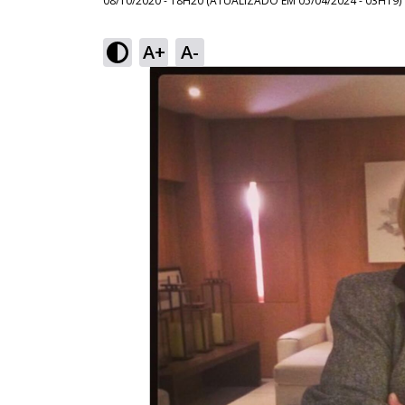
08/10/2020 - 18H20
(ATUALIZADO EM
05/04/2024 - 03H19
)
A+
A-