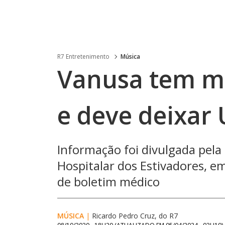
R7 Entretenimento
Música
Vanusa tem me
e deve deixar 
Informação foi divulgada pel
Hospitalar dos Estivadores, em
de boletim médico
MÚSICA
|
Ricardo Pedro Cruz, do R7