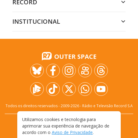
RECORD
INSTITUCIONAL
OUTER SPACE
Todos os direitos reservados - 2009-
2026
- Rádio e Televisão Record S.A
Utilizamos cookies e tecnologia para
CARREIRA
FALE CONOSCO
PRIVACIDADE
aprimorar sua experiência de navegação de
TERMOS E CONDIÇÕES DE USO
acordo com o
Aviso de Privacidade
.