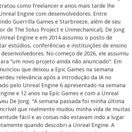
tratou como freelancer e anos mais tarde lhe
 Unreal Engine com desenvolvedores. Entre
uindo Guerrilla Games e Starbreeze, além de seu
dor de The Solus Project e Unmechanical), De Jong
 Unreal Engine e em 2014 assumiu o posto de
itar estúdios, conferências e instituições de ensino
s desenvolvedores. No começo de 2026, ele assumiu
para "um novo projeto ainda não anunciado". Em
anunciou que deixou a Epic Games na semana
erdeu relevância após a introdução da IA no
çado pelo Unreal Engine 6 apresentado na semana
Engine e 12 anos na Epic Games e com a Unreal
reveu De Jong. "A semana passada foi minha última
incrível que realmente mudou minha vida de muitas
entude fácil e as coisas não estavam indo a lugar
amente quando descobri a Unreal Engine. A