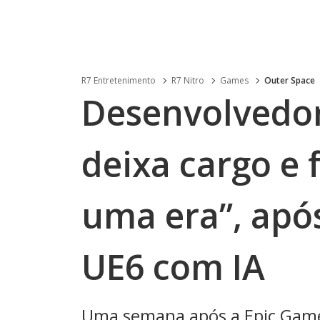
R7 Entretenimento
R7 Nitro
Games
Outer Space
Desenvolvedor
deixa cargo e 
uma era”, apó
UE6 com IA
Uma semana após a Epic Game