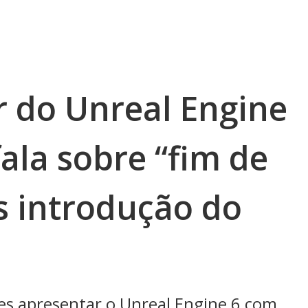
 do Unreal Engine
fala sobre “fim de
s introdução do
s apresentar o Unreal Engine 6 com