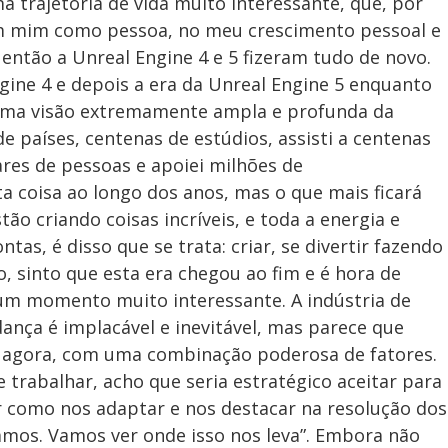
 trajetória de vida muito interessante, que, por
m mim como pessoa, no meu crescimento pessoal e
 então a Unreal Engine 4 e 5 fizeram tudo de novo.
ngine 4 e depois a era da Unreal Engine 5 enquanto
uma visão extremamente ampla e profunda da
de países, centenas de estúdios, assisti a centenas
ares de pessoas e apoiei milhões de
ta coisa ao longo dos anos, mas o que mais ficará
o criando coisas incríveis, e toda a energia e
ntas, é disso que se trata: criar, se divertir fazendo
so, sinto que esta era chegou ao fim e é hora de
 um momento muito interessante. A indústria de
nça é implacável e inevitável, mas parece que
 agora, com uma combinação poderosa de fatores.
 trabalhar, acho que seria estratégico aceitar para
 como nos adaptar e nos destacar na resolução dos
amos. Vamos ver onde isso nos leva”. Embora não