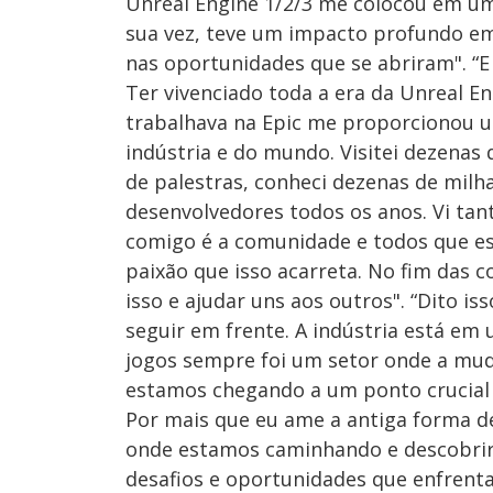
Unreal Engine 1/2/3 me colocou em uma
sua vez, teve um impacto profundo e
nas oportunidades que se abriram". “E
Ter vivenciado toda a era da Unreal E
trabalhava na Epic me proporcionou 
indústria e do mundo. Visitei dezenas 
de palestras, conheci dezenas de milh
desenvolvedores todos os anos. Vi tan
comigo é a comunidade e todos que estã
paixão que isso acarreta. No fim das co
isso e ajudar uns aos outros". “Dito is
seguir em frente. A indústria está em
jogos sempre foi um setor onde a muda
estamos chegando a um ponto crucial
Por mais que eu ame a antiga forma de
onde estamos caminhando e descobrir
desafios e oportunidades que enfrent