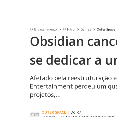
R7 Entretenimento
R7 Nitro
Games
Outer Space
Obsidian canc
se dedicar a u
Afetado pela reestruturação 
Entertainment perdeu um quar
projetos,...
OUTER SPACE
|
Do R7