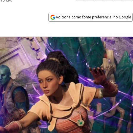
- 16H34
)
Adicione como fonte preferencial no Google
Opens in new window