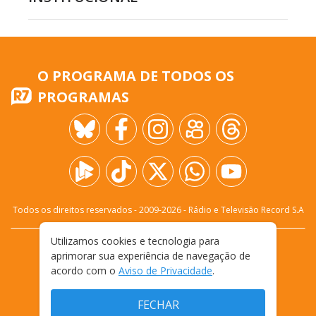
O PROGRAMA DE TODOS OS
PROGRAMAS
Todos os direitos reservados - 2009-
2026
- Rádio e Televisão Record S.A
Utilizamos cookies e tecnologia para
CARREIRA
FALE CONOSCO
PRIVACIDADE
aprimorar sua experiência de navegação de
TERMOS E CONDIÇÕES DE USO
acordo com o
Aviso de Privacidade
.
FECHAR