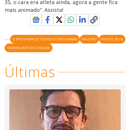
y
35, o cara era atleta ainda, agora a gente fica
mais animado". Assista!
M
V
u
d
o
i
O PROGRAMA DE TODOS OS PROGRAMAS
FAUSTÃO
FAUSTO SILVA
TRANSPLANTE DE CORAÇÃO
d
Últimas
e
o