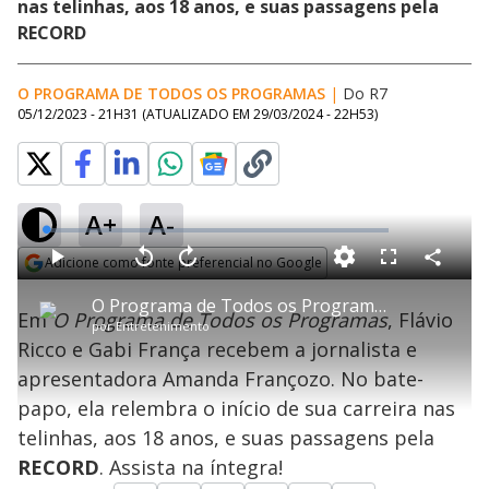
nas telinhas, aos 18 anos, e suas passagens pela
RECORD
O PROGRAMA DE TODOS OS PROGRAMAS
|
Do R7
05/12/2023 - 21H31
(ATUALIZADO EM
29/03/2024 - 22H53
)
A+
A-
L
o
a
Adicione como fonte preferencial no Google
d
C
P
V
A
P
F
e
o
l
o
v
u
Opens in new window
d
m
a
l
a
l
:
O Programa de Todos os Programas : Flávio Rico e Gabi França recebem Amanda Françozo
p
y
t
n
l
0
Em
O Programa de Todos os Programas
, Flávio
a
a
ç
s
.
por
Entretenimento
r
r
a
c
3
t
1
r
l
r
0
Ricco e Gabi França recebem a jornalista e
i
0
1
e
%
l
s
0
e
h
apresentadora Amanda Françozo. No bate-
e
s
n
a
g
e
r
u
g
papo, ela relembra o início de sua carreira nas
n
u
a
d
n
o
d
telinhas, aos 18 anos, e suas passagens pela
s
o
s
RECORD
. Assista na íntegra!