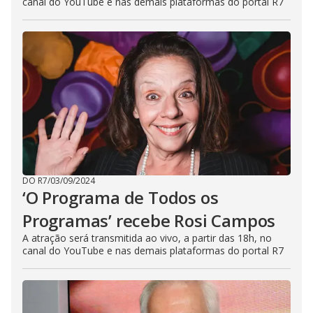
canal do YouTube e nas demais plataformas do portal R7
u
t
t
o
n
.
DO R7
/
03/09/2024
‘O Programa de Todos os
Programas’ recebe Rosi Campos
A atração será transmitida ao vivo, a partir das 18h, no
canal do YouTube e nas demais plataformas do portal R7