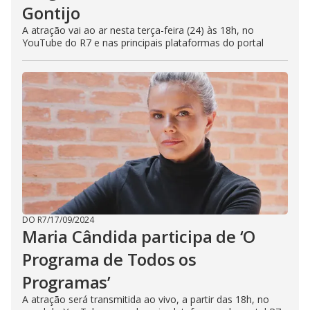
h
Gontijo
e
E
A atração vai ao ar nesta terça-feira (24) às 18h, no
s
c
YouTube do R7 e nas principais plataformas do portal
a
p
e
k
e
y
o
r
a
c
t
i
v
a
t
i
n
g
DO R7
/
17/09/2024
t
Maria Cândida participa de ‘O
h
e
Programa de Todos os
c
l
o
Programas’
s
e
A atração será transmitida ao vivo, a partir das 18h, no
b