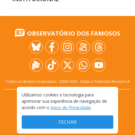
OBSERVATÓRIO DOS FAMOSOS
Todos os direitos reservados - 2009-
2026
- Rádio e Televisão Record S.A
Utilizamos cookies e tecnologia para
CARREIRA
FALE CONOSCO
PRIVACIDADE
aprimorar sua experiência de navegação de
TERMOS E CONDIÇÕES DE USO
acordo com o
Aviso de Privacidade
.
FECHAR