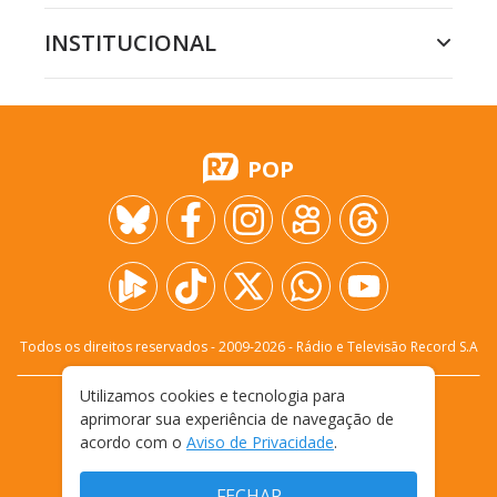
INSTITUCIONAL
POP
Todos os direitos reservados - 2009-
2026
- Rádio e Televisão Record S.A
Utilizamos cookies e tecnologia para
CARREIRA
FALE CONOSCO
PRIVACIDADE
aprimorar sua experiência de navegação de
TERMOS E CONDIÇÕES DE USO
acordo com o
Aviso de Privacidade
.
FECHAR