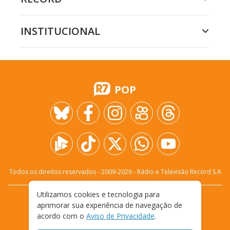
INSTITUCIONAL
POP
Todos os direitos reservados - 2009-
2026
- Rádio e Televisão Record S.A
Utilizamos cookies e tecnologia para
CARREIRA
FALE CONOSCO
PRIVACIDADE
aprimorar sua experiência de navegação de
TERMOS E CONDIÇÕES DE USO
acordo com o
Aviso de Privacidade
.