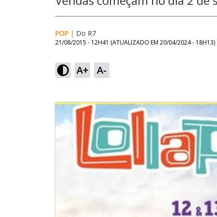
Vendas começam no dia 2 de 
POP
|
Do R7
21/08/2015 - 12H41
(ATUALIZADO EM
20/04/2024 - 18H13
)
A+
A-