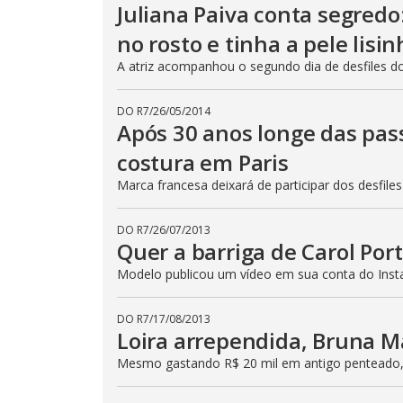
Juliana Paiva conta segred
no rosto e tinha a pele lisin
A atriz acompanhou o segundo dia de desfiles d
DO R7
/
26/05/2014
Após 30 anos longe das passa
costura em Paris
Marca francesa deixará de participar dos desfiles
DO R7
/
26/07/2013
Quer a barriga de Carol Por
Modelo publicou um vídeo em sua conta do Inst
DO R7
/
17/08/2013
Loira arrependida, Bruna M
Mesmo gastando R$ 20 mil em antigo penteado