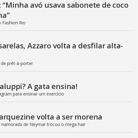
o: “Minha avó usava sabonete de coco
ha”
o Fashion Rio
relas, Azzaro volta a desfilar alta-
 de prêt-à-porter
taluppi? A gata ensina!
agram para ensinar um exercício
arquezine volta a ser morena
, namorada de Neymar trocou o mega hair