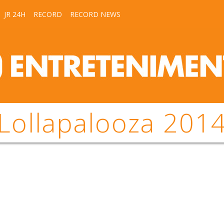
JR 24H
RECORD
RECORD NEWS
Lollapalooza 201