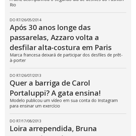
Rio
DO R7
/
26/05/2014
Após 30 anos longe das
passarelas, Azzaro volta a
desfilar alta-costura em Paris
Marca francesa deixará de participar dos desfiles de prêt-
à-porter
DO R7
/
26/07/2013
Quer a barriga de Carol
Portaluppi? A gata ensina!
Modelo publicou um vídeo em sua conta do Instagram
para ensinar um exercício
DO R7
/
17/08/2013
Loira arrependida, Bruna