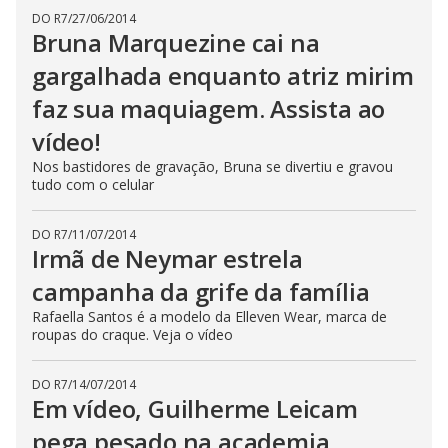
DO R7
/
27/06/2014
Bruna Marquezine cai na
gargalhada enquanto atriz mirim
faz sua maquiagem. Assista ao
vídeo!
Nos bastidores de gravação, Bruna se divertiu e gravou
tudo com o celular
DO R7
/
11/07/2014
Irmã de Neymar estrela
campanha da grife da família
Rafaella Santos é a modelo da Elleven Wear, marca de
roupas do craque. Veja o vídeo
DO R7
/
14/07/2014
Em vídeo, Guilherme Leicam
pega pesado na academia