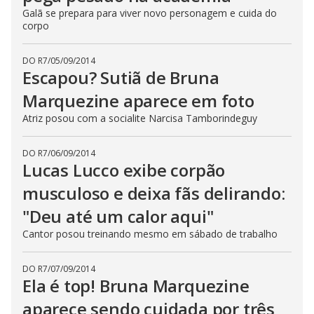
Galã se prepara para viver novo personagem e cuida do
corpo
DO R7
/
05/09/2014
Escapou? Sutiã de Bruna
Marquezine aparece em foto
Atriz posou com a socialite Narcisa Tamborindeguy
DO R7
/
06/09/2014
Lucas Lucco exibe corpão
musculoso e deixa fãs delirando:
"Deu até um calor aqui"
Cantor posou treinando mesmo em sábado de trabalho
DO R7
/
07/09/2014
Ela é top! Bruna Marquezine
aparece sendo cuidada por três