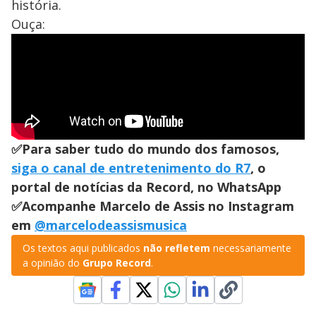
história.
Ouça:
✅Para saber tudo do mundo dos famosos,
siga o canal de entretenimento do R7
, o
portal de notícias da Record, no WhatsApp
✅Acompanhe Marcelo de Assis no Instagram
em
@marcelodeassismusica
Os textos aqui publicados
não refletem
necessariamente
a opinião do
Grupo Record
.