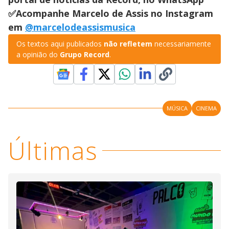
✅Acompanhe Marcelo de Assis no Instagram
em
@marcelodeassismusica
Os textos aqui publicados
não refletem
necessariamente
a opinião do
Grupo Record
.
MÚSICA
CINEMA
Últimas