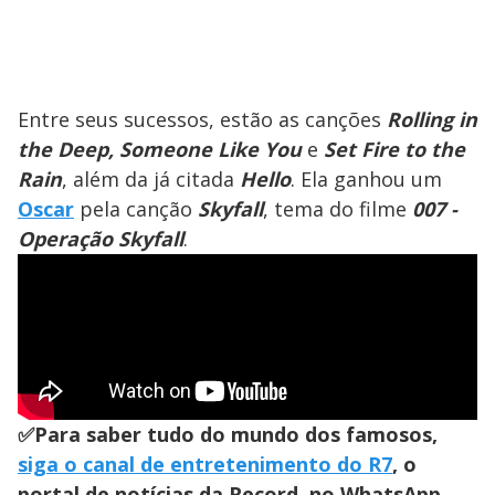
Entre seus sucessos, estão as canções
Rolling in
the Deep, Someone Like You
e
Set Fire to the
Rain
, além da já citada
Hello
. Ela ganhou um
Oscar
pela canção
Skyfall
, tema do filme
007 -
Operação Skyfall
.
✅Para saber tudo do mundo dos famosos,
siga o canal de entretenimento do R7
, o
portal de notícias da Record, no WhatsApp