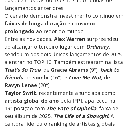
das dez músicas do TOP 10 são oriundas de
lançamentos anteriores.
O cenário demonstra investimento contínuo em
faixas de longa duração
e
consumo
prolongado
ao redor do mundo.
Entre as novidades,
Alex Warren
surpreendeu
ao alcançar o terceiro lugar com
Ordinary,
sendo um dos dois únicos lançamentos de 2025
a entrar no TOP 10. Também estrearam na lista
That’s So True
, de
Gracie Abrams
(9º),
back to
friends
, de
sombr
(16º), e
Love Me Not
, de
Ravyn Lenae
(20º).
Taylor Swift
, recentemente anunciada como
artista global do ano
pela
IFPI
, apareceu na
19ª posição com
The Fate of Ophelia
, faixa de
seu álbum de 2025,
The Life of a Showgirl
. A
cantora liderou o ranking de artistas globais