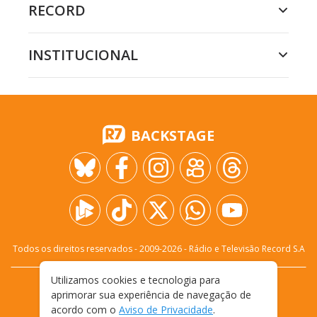
RECORD
INSTITUCIONAL
BACKSTAGE
Todos os direitos reservados - 2009-
2026
- Rádio e Televisão Record S.A
Utilizamos cookies e tecnologia para
CARREIRA
FALE CONOSCO
PRIVACIDADE
aprimorar sua experiência de navegação de
TERMOS E CONDIÇÕES DE USO
acordo com o
Aviso de Privacidade
.