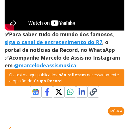
✅Para saber tudo do mundo dos famosos,
siga o canal de entretenimento do R7
, o
portal de notícias da Record, no WhatsApp
✅Acompanhe Marcelo de Assis no Instagram
em
@marcelodeassismusica
Os textos aqui publicados
não refletem
necessariamente
a opinião do
Grupo Record
.
MÚSICA