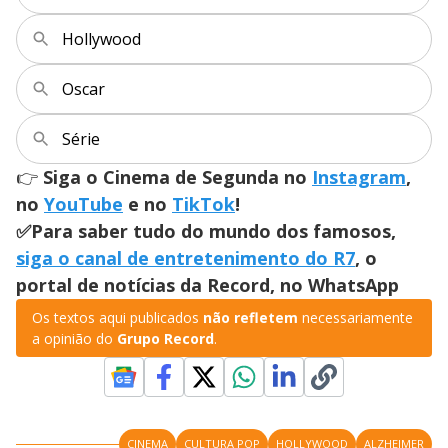
Hollywood
Oscar
Série
👉
Siga o Cinema de Segunda no
Instagram
,
no
YouTube
e no
TikTok
!
✅Para saber tudo do mundo dos famosos,
siga o canal de entretenimento do R7
, o
portal de notícias da Record, no WhatsApp
Os textos aqui publicados
não refletem
necessariamente
a opinião do
Grupo Record
.
CINEMA
CULTURA POP
HOLLYWOOD
ALZHEIMER