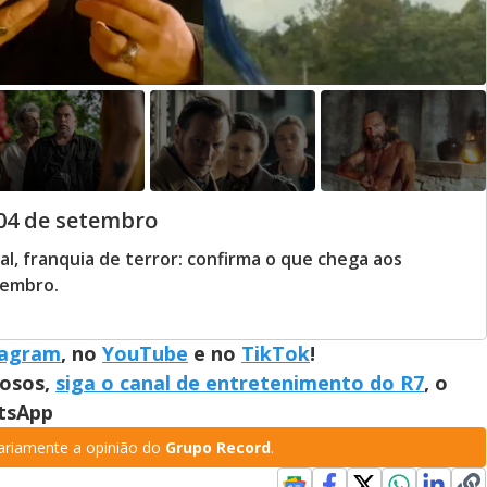
 04 de setembro
l, franquia de terror: confirma o que chega aos
tembro.
tagram
, no
YouTube
e no
TikTok
!
mosos,
siga o canal de entretenimento do R7
, o
atsApp
riamente a opinião do
Grupo Record
.