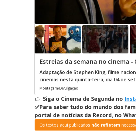
Estreias da semana no cinema -
Adaptação de Stephen King, filme naciona
cinemas nesta quinta-feira, dia 04 de se
Montagem/Divulgação
👉
Siga o Cinema de Segunda no
Ins
✅Para saber tudo do mundo dos fa
portal de notícias da Record, no Wh
Os textos aqui publicados
não refletem
necessa