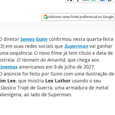
Adicione como fonte preferencial no Google
Opens in new window
O diretor
James Gunn
confirmou nesta quarta-feira
(3) em suas redes sociais que
Superman
vai ganhar
uma sequência. O novo filme já tem título e data de
estreia:
O Homem do Amanhã
, que chega aos
cinemas
americanos em 9 de julho de 2027.
O anúncio foi feito por Gunn com uma ilustração de
Jim Lee
, que mostra
Lex Luthor
usando o seu
clássico Traje de Guerra, uma armadura de metal
alienígena, ao lado de Superman.