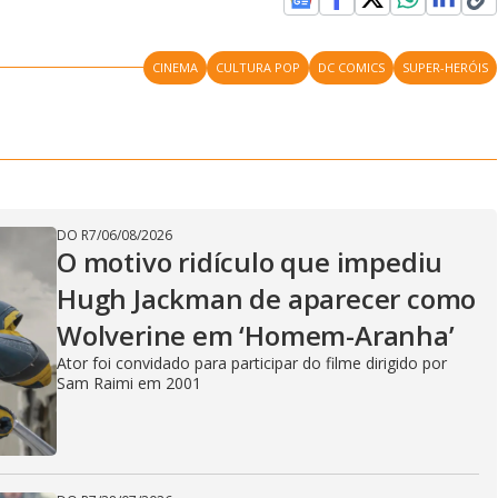
CINEMA
CULTURA POP
DC COMICS
SUPER-HERÓIS
DO R7
/
06/08/2026
O motivo ridículo que impediu
Hugh Jackman de aparecer como
Wolverine em ‘Homem-Aranha’
Ator foi convidado para participar do filme dirigido por
Sam Raimi em 2001