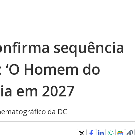
onfirma sequência
: ‘O Homem do
ia em 2027
inematográfico da DC
 window