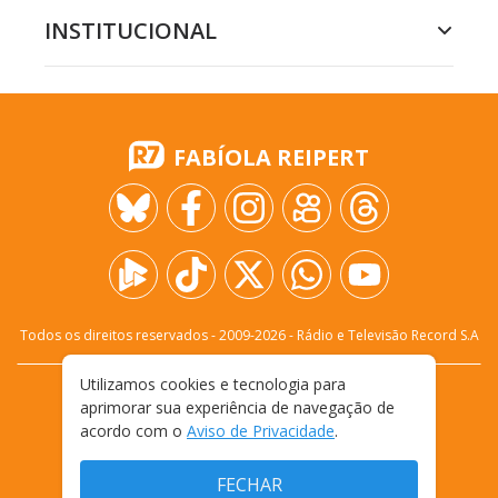
INSTITUCIONAL
FABÍOLA REIPERT
Todos os direitos reservados - 2009-
2026
- Rádio e Televisão Record S.A
Utilizamos cookies e tecnologia para
CARREIRA
FALE CONOSCO
PRIVACIDADE
aprimorar sua experiência de navegação de
TERMOS E CONDIÇÕES DE USO
acordo com o
Aviso de Privacidade
.
FECHAR