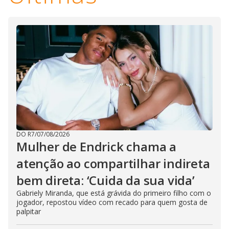
d
e
o
DO R7
/
07/08/2026
Mulher de Endrick chama a
atenção ao compartilhar indireta
bem direta: ‘Cuida da sua vida’
Gabriely Miranda, que está grávida do primeiro filho com o
jogador, repostou vídeo com recado para quem gosta de
palpitar