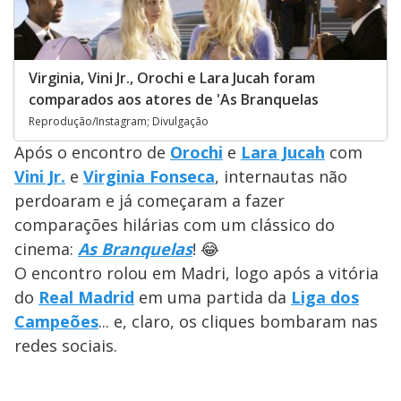
Virginia, Vini Jr., Orochi e Lara Jucah foram
comparados aos atores de 'As Branquelas
Reprodução/Instagram; Divulgação
Após o encontro de
Orochi
e
Lara Jucah
com
Vini Jr.
e
Virginia Fonseca
, internautas não
perdoaram e já começaram a fazer
comparações hilárias com um clássico do
cinema:
As Branquelas
! 😂
O encontro rolou em Madri, logo após a vitória
do
Real Madrid
em uma partida da
Liga dos
Campeões
... e, claro, os cliques bombaram nas
redes sociais.