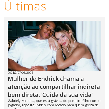
i
Últimas
d
e
o
DO R7
/
07/08/2026
Mulher de Endrick chama a
atenção ao compartilhar indireta
bem direta: ‘Cuida da sua vida’
Gabriely Miranda, que está grávida do primeiro filho com o
jogador, repostou vídeo com recado para quem gosta de