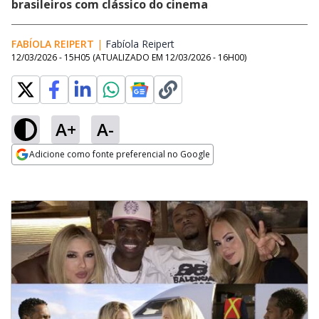
brasileiros com clássico do cinema
FABÍOLA REIPERT
|
Fabíola Reipert
Opens in new window
12/03/2026 - 15H05
(ATUALIZADO EM
12/03/2026 - 16H00
)
A+
A-
Adicione como fonte preferencial no Google
Opens in new window