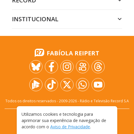
RECORD
INSTITUCIONAL
FABÍOLA REIPERT
Todos os direitos reservados - 2009-
2026
- Rádio e Televisão Record S.A
Utilizamos cookies e tecnologia para
CARREIRA
FALE CONOSCO
PRIVACIDADE
aprimorar sua experiência de navegação de
TERMOS E CONDIÇÕES DE USO
acordo com o
Aviso de Privacidade
.