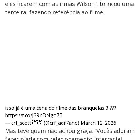
eles ficarem com as irmãs Wilson”, brincou uma
terceira, fazendo referência ao filme.
isso já é uma cena do filme das branquelas 3 ???
https://t.co/J39nDNgo7T
— crf_scott 🇧🇷 (@crf_adr7ano)
March 12, 2026
Mas teve quem não achou graça. “Vocês adoram
fazer piada com relacionamento interracial.