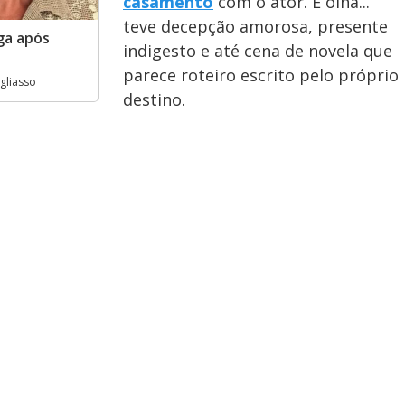
casamento
com o ator. E olha...
teve decepção amorosa, presente
ga após
indigesto e até cena de novela que
parece roteiro escrito pelo próprio
gliasso
destino.