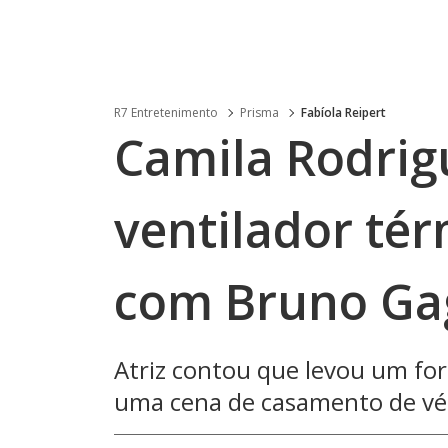
R7 Entretenimento
Prisma
Fabíola Reipert
Camila Rodrig
ventilador té
com Bruno Gag
Atriz contou que levou um fora
uma cena de casamento de véu