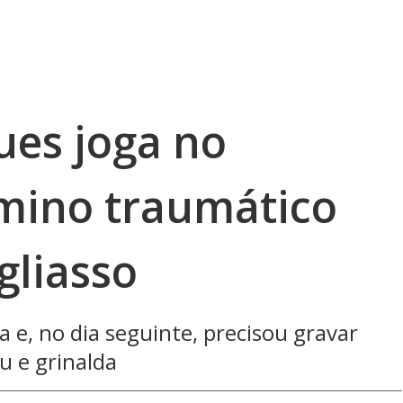
ues joga no
rmino traumático
liasso
 e, no dia seguinte, precisou gravar
 e grinalda