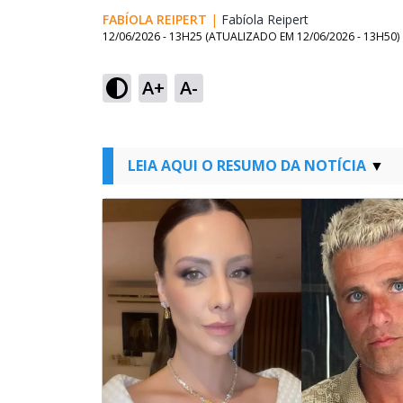
FABÍOLA REIPERT
|
Fabíola Reipert
Opens in new w
12/06/2026 - 13H25
(ATUALIZADO EM
12/06/2026 - 13H50
)
A+
A-
LEIA AQUI O RESUMO DA NOTÍCIA