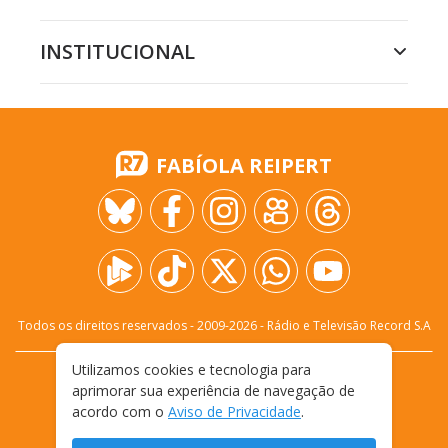
INSTITUCIONAL
FABÍOLA REIPERT
Todos os direitos reservados - 2009-
2026
- Rádio e Televisão Record S.A
Utilizamos cookies e tecnologia para
CARREIRA
FALE CONOSCO
PRIVACIDADE
aprimorar sua experiência de navegação de
TERMOS E CONDIÇÕES DE USO
acordo com o
Aviso de Privacidade
.