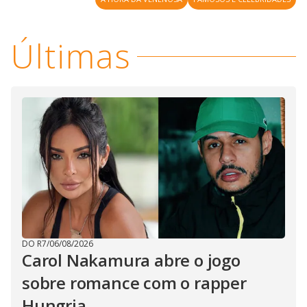
V
o
i
Últimas
d
e
o
DO R7
/
06/08/2026
Carol Nakamura abre o jogo
sobre romance com o rapper
Hungria