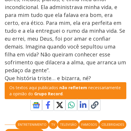
incondicional. Ela administrava minha vida, e
para mim tudo que ela falava era bom, era
certo, era ético. Para mim, ela era perfeita em
tudo e a ela entreguei o rumo da minha vida. Se
eu errei, meu Deus, foi por amar e confiar
demais. Imagina quando você sepultou uma
filha em vida? Não queiram conhecer esse
sofrimento que dilacera a alma, que arranca um
pedaço da gente”.
Que história triste… e bizarra, né?
Os textos aqui publicados
não refletem
necessariamente
a opinião do
Grupo Record
.
ENTRETENIMENTO
TV
TELEVISÃO
FAMOSOS
CELEBRIDADES