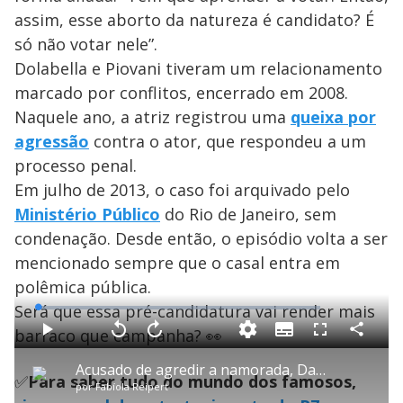
assim, esse aborto da natureza é candidato? É
só não votar nele”.
Dolabella e Piovani tiveram um relacionamento
marcado por conflitos, encerrado em 2008.
Naquele ano, a atriz registrou uma
queixa por
agressão
contra o ator, que respondeu a um
processo penal.
Em julho de 2013, o caso foi arquivado pelo
Ministério Público
do Rio de Janeiro, sem
condenação. Desde então, o episódio volta a ser
mencionado sempre que o casal entra em
polêmica pública.
Será que essa pré-candidatura vai render mais
L
o
a
barraco que campanha? 👀
S
d
u
C
P
V
A
P
F
e
b
o
l
o
v
u
d
t
m
a
l
a
l
:
Acusado de agredir a namorada, Dado Dolabella quebra o silêncio em entrevista à RECORD
i
p
y
t
n
l
1
✅
Para saber tudo do mundo dos famosos,
t
a
a
ç
s
.
por
Fabíola Reipert
l
r
r
a
c
6
e
t
1
r
r
4