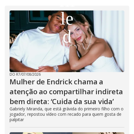
d
e
o
DO R7
/
07/08/2026
Mulher de Endrick chama a
atenção ao compartilhar indireta
bem direta: ‘Cuida da sua vida’
Gabriely Miranda, que está grávida do primeiro filho com o
jogador, repostou vídeo com recado para quem gosta de
palpitar