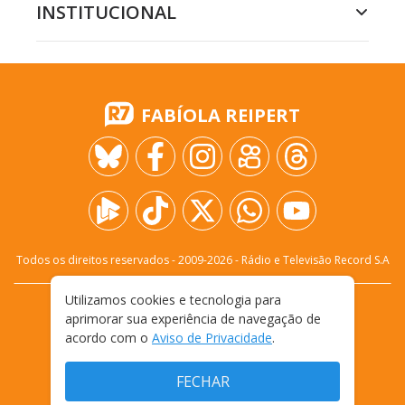
INSTITUCIONAL
FABÍOLA REIPERT
Todos os direitos reservados - 2009-
2026
- Rádio e Televisão Record S.A
Utilizamos cookies e tecnologia para
CARREIRA
FALE CONOSCO
PRIVACIDADE
aprimorar sua experiência de navegação de
TERMOS E CONDIÇÕES DE USO
acordo com o
Aviso de Privacidade
.
FECHAR