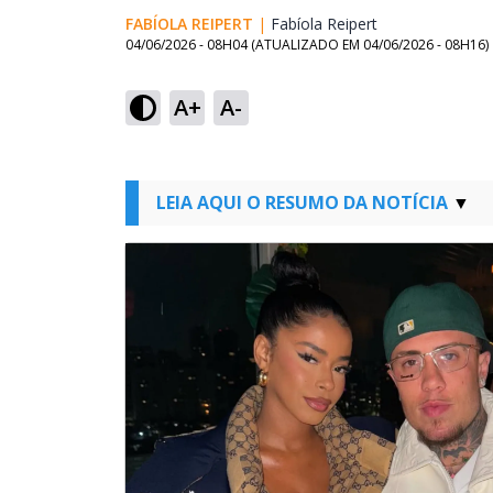
FABÍOLA REIPERT
|
Fabíola Reipert
Opens in new w
04/06/2026 - 08H04
(ATUALIZADO EM
04/06/2026 - 08H16
)
A+
A-
LEIA AQUI O RESUMO DA NOTÍCIA