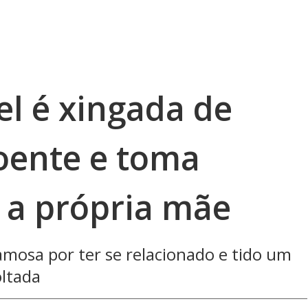
el é xingada de
oente e toma
a a própria mãe
famosa por ter se relacionado e tido um
oltada