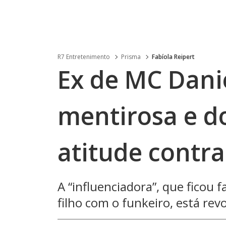
R7 Entretenimento
Prisma
Fabíola Reipert
Ex de MC Dani
mentirosa e d
atitude contr
A “influenciadora”, que ficou 
filho com o funkeiro, está rev