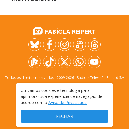
FABÍOLA REIPERT
Todos os direitos reservados - 2009-
2026
- Rádio e Televisão Record S.A
Utilizamos cookies e tecnologia para
CARREIRA
FALE CONOSCO
PRIVACIDADE
aprimorar sua experiência de navegação de
TERMOS E CONDIÇÕES DE USO
acordo com o
Aviso de Privacidade
.
FECHAR