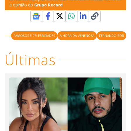
a opinião do
Grupo Record
.
FAMOSOS E CELEBRIDADES
A HORA DA VENENOSA
FERNANDO ZOR
Últimas