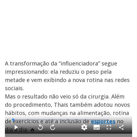
A transformação da “influenciadora” segue
impressionando: ela reduziu o peso pela
metade e vem exibindo a nova rotina nas redes
sociais.
Mas o resultado não veio só da cirurgia. Além
do procedimento, Thais também adotou novos
hábitos, com mudanças na alimentação, rotina
de exercícios e até a inclusão de
esportes
no
L
o
a
dia a dia. 🔥
S
d
u
C
P
V
A
F
e
b
o
l
o
v
u
d