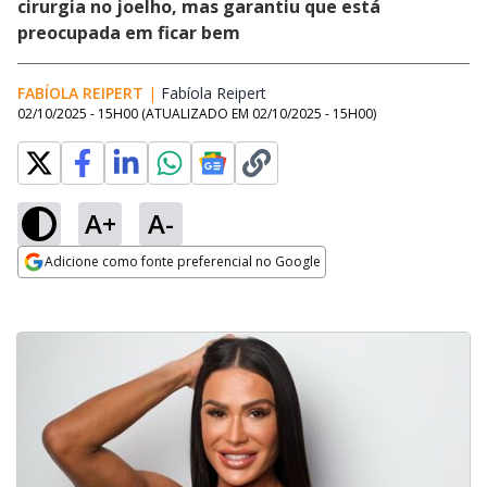
cirurgia no joelho, mas garantiu que está
preocupada em ficar bem
FABÍOLA REIPERT
|
Fabíola Reipert
Opens in new window
02/10/2025 - 15H00
(ATUALIZADO EM
02/10/2025 - 15H00
)
A+
A-
Adicione como fonte preferencial no Google
Opens in new window