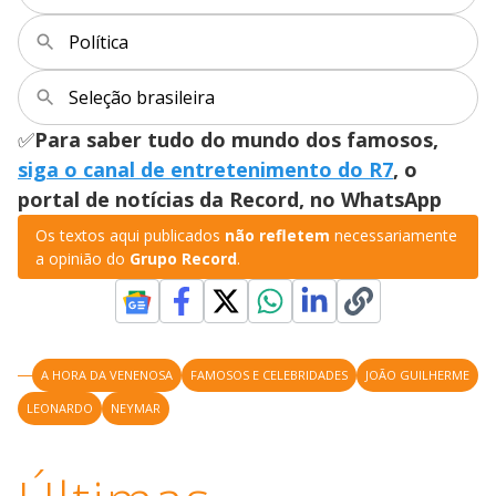
Política
Seleção brasileira
✅
Para saber tudo do mundo dos famosos,
siga o canal de entretenimento do R7
, o
portal de notícias da Record, no WhatsApp
Os textos aqui publicados
não refletem
necessariamente
a opinião do
Grupo Record
.
A HORA DA VENENOSA
FAMOSOS E CELEBRIDADES
JOÃO GUILHERME
LEONARDO
NEYMAR