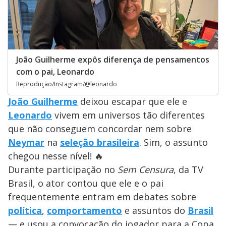
João Guilherme expôs diferença de pensamentos
com o pai, Leonardo
Reprodução/Instagram/@leonardo
João Guilherme
deixou escapar que ele e
Leonardo
vivem em universos tão diferentes
que não conseguem concordar nem sobre
Neymar
na
seleção brasileira
. Sim, o assunto
chegou nesse nível! 🔥
Durante participação no
Sem Censura
, da TV
Brasil, o ator contou que ele e o pai
frequentemente entram em debates sobre
política
,
comportamento
e assuntos do
Brasil
— e usou a convocação do jogador para a Copa