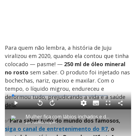
Para quem não lembra, a história de Juju
viralizou em 2020, quando ela contou que tinha
colocado — pasme! —
250 ml de óleo mineral
no rosto
sem saber. O produto foi injetado nas
bochechas, nariz, queixo e maxilar. Com o
tempo, o líquido migrou, endureceu e
deformou tudo, prejudicando a vida e a saúde
L
o
a
dela.
S
d
u
C
P
V
A
P
F
e
b
o
l
o
v
u
d
t
m
a
l
a
l
:
Mulher fica com lábios inchados e dentes quebrados após fazer procedimento estético com dentista
i
p
y
t
n
l
1
✅
Para saber tudo do mundo dos famosos,
t
a
a
ç
s
.
por
Fabíola Reipert
l
r
r
a
c
8
e
t
1
r
r
6
siga o canal de entretenimento do R7
, o
s
i
0
1
e
%
l
s
0
e
h
e
s
n