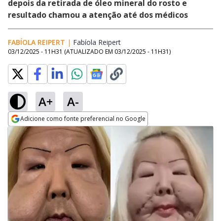
depois da retirada de óleo mineral do rosto e
resultado chamou a atenção até dos médicos
FABÍOLA REIPERT
|
Fabíola Reipert
Opens in new window
03/12/2025 - 11H31
(ATUALIZADO EM
03/12/2025 - 11H31
)
A+
A-
Adicione como fonte preferencial no Google
Opens in new window