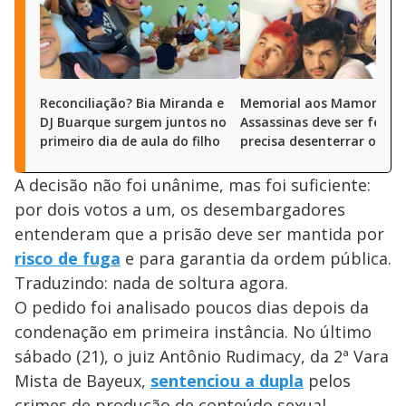
Reconciliação? Bia Miranda e
Memorial aos Mamonas
DJ Buarque surgem juntos no
Assassinas deve ser feito
primeiro dia de aula do filho
precisa desenterrar os m
A decisão não foi unânime, mas foi suficiente:
por dois votos a um, os desembargadores
entenderam que a prisão deve ser mantida por
risco de fuga
e para garantia da ordem pública.
Traduzindo: nada de soltura agora.
O pedido foi analisado poucos dias depois da
condenação em primeira instância. No último
sábado (21), o juiz Antônio Rudimacy, da 2ª Vara
Mista de Bayeux,
sentenciou a dupla
pelos
crimes de produção de conteúdo sexual