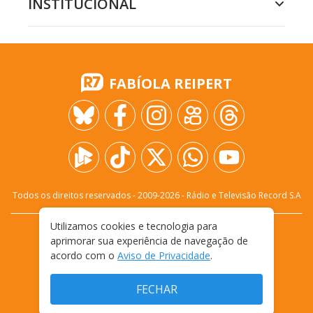
INSTITUCIONAL
FABÍOLA REIPERT
Todos os direitos reservados - 2009-
2026
- Rádio e Televisão Record S.A
Utilizamos cookies e tecnologia para
CARREIRA
FALE CONOSCO
PRIVACIDADE
aprimorar sua experiência de navegação de
TERMOS E CONDIÇÕES DE USO
acordo com o
Aviso de Privacidade
.
FECHAR