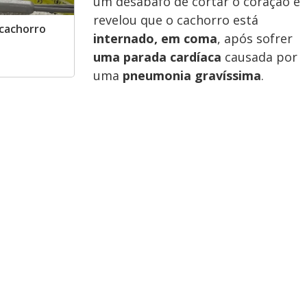
um desabafo de cortar o coração e
revelou que o cachorro está
cachorro
internado, em coma
, após sofrer
uma parada cardíaca
causada por
uma
pneumonia gravíssima
.