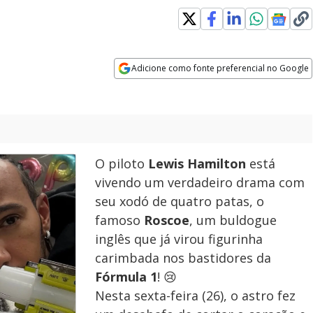
indow
Adicione como fonte preferencial no Google
Opens in new window
O piloto
Lewis Hamilton
está
vivendo um verdadeiro drama com
seu xodó de quatro patas, o
famoso
Roscoe
, um buldogue
inglês que já virou figurinha
carimbada nos bastidores da
Fórmula 1
! 😢
Nesta sexta-feira (26), o astro fez