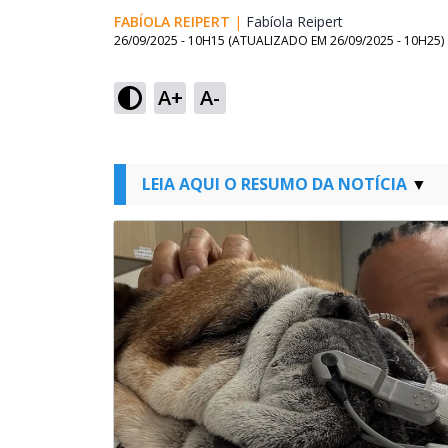
FABÍOLA REIPERT
|
Fabíola Reipert
Opens in new w
26/09/2025 - 10H15
(ATUALIZADO EM
26/09/2025 - 10H25
)
A+
A-
LEIA AQUI O RESUMO DA NOTÍCIA