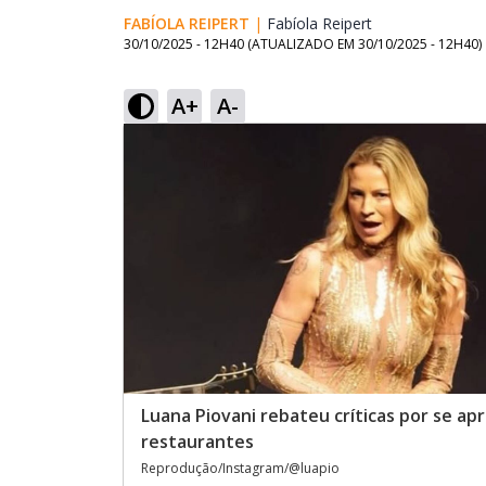
FABÍOLA REIPERT
|
Fabíola Reipert
Opens in new w
30/10/2025 - 12H40
(ATUALIZADO EM
30/10/2025 - 12H40
)
A+
A-
Luana Piovani rebateu críticas por se a
restaurantes
Reprodução/Instagram/@luapio