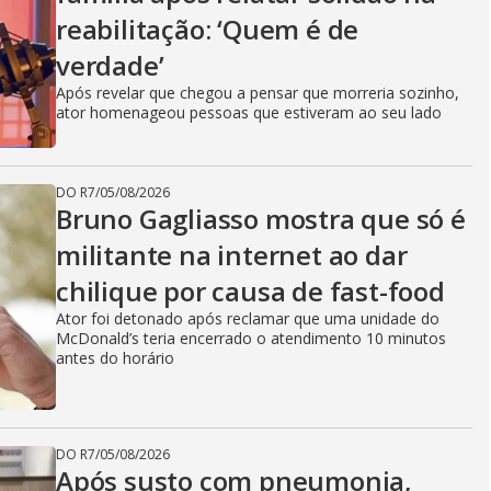
i
reabilitação: ‘Quem é de
verdade’
d
Após revelar que chegou a pensar que morreria sozinho,
ator homenageou pessoas que estiveram ao seu lado
e
DO R7
/
05/08/2026
Bruno Gagliasso mostra que só é
militante na internet ao dar
o
chilique por causa de fast-food
Ator foi detonado após reclamar que uma unidade do
McDonald’s teria encerrado o atendimento 10 minutos
antes do horário
DO R7
/
05/08/2026
Após susto com pneumonia,