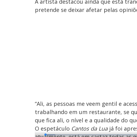
A artista destacou ainda que está tran
pretende se deixar afetar pelas opiniõ
“Ali, as pessoas me veem gentil e aces
trabalhando em um restaurante, se qu
que fica ali, o nível e a qualidade do q
O espetáculo
Cantos da Lua
já foi apr
atualmente, está em cartaz todas as q
L