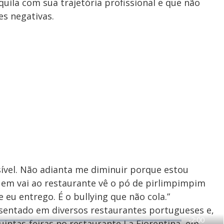
quila com sua trajetória profissional e que não
es negativas.
sível. Não adianta me diminuir porque estou
em vai ao restaurante vê o pó de pirlimpimpim
ue eu entrego. É o bullying que não cola.”
esentado em diversos restaurantes portugueses e,
R
-
2:00
uintas-feiras no restaurante La Fiorentina, em