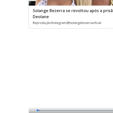
Solange Bezerra se revoltou após a pris
Deolane
Reprodução/Instagram/@solangebezerraoficial
L