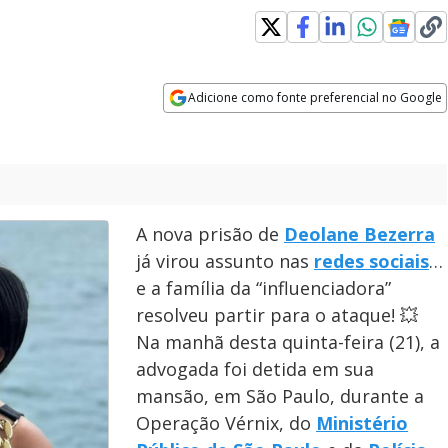
indow
Adicione como fonte preferencial no Google
Opens in new window
A nova prisão de
Deolane Bezerra
já virou assunto nas
redes sociais
…
e a família da “influenciadora”
resolveu partir para o ataque! 💥
Na manhã desta quinta-feira (21), a
advogada foi detida em sua
mansão, em São Paulo, durante a
Operação Vérnix, do
Ministério