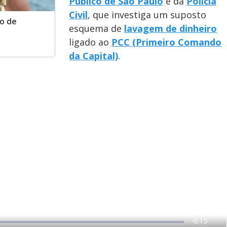
Público de São Paulo
e da
Polícia
Civil
, que investiga um suposto
ão de
esquema de
lavagem de dinheiro
ligado ao
PCC (Primeiro Comando
da Capital)
.
R
-
6:15