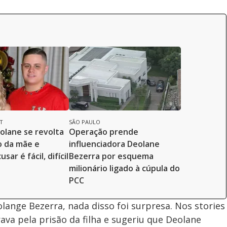
i
d
e
o
T
SÃO PAULO
eolane se revolta
Operação prende
o da mãe e
influenciadora Deolane
usar é fácil, difícil
Bezerra por esquema
milionário ligado à cúpula do
PCC
olange Bezerra, nada disso foi surpresa. Nos stories
ava pela prisão da filha e sugeriu que Deolane