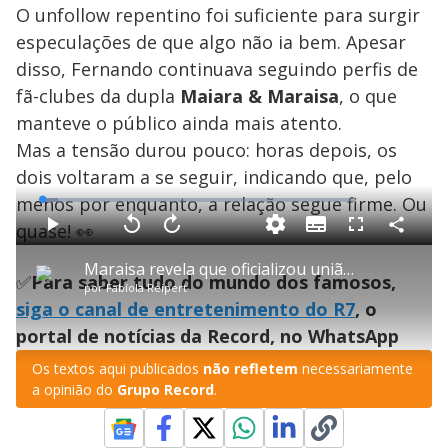
O unfollow repentino foi suficiente para surgir
especulações de que algo não ia bem. Apesar
disso, Fernando continuava seguindo perfis de
fã-clubes da dupla
Maiara & Maraisa
, o que
manteve o público ainda mais atento.
Mas a tensão durou pouco: horas depois, os
dois voltaram a se seguir, indicando que, pelo
menos por enquanto, a relação segue firme. Ou
L
o
a
quase! 👀
S
d
u
C
P
V
A
P
F
e
b
o
l
o
v
u
d
t
m
a
l
a
l
:
Maraisa revela que oficializou união com o empresário Fernando Mocó
i
p
y
t
n
l
5
✅
Para saber tudo do mundo dos famosos,
t
a
a
ç
s
.
por
Fabíola Reipert
l
r
r
a
c
2
e
t
1
r
l
r
1
siga o canal de entretenimento do R7
, o
s
i
0
1
e
%
l
s
0
e
h
portal de notícias da Record, no WhatsApp
e
s
n
a
g
e
r
u
g
n
u
a
Os textos aqui publicados
não refletem
necessariamente
d
n
o
d
a opinião do
Grupo Record
.
s
o
s