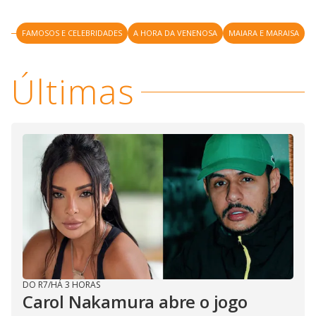
y
M
V
u
d
FAMOSOS E CELEBRIDADES
A HORA DA VENENOSA
MAIARA E MARAISA
o
i
Últimas
d
e
o
DO R7
/
HÁ 3 HORAS
Carol Nakamura abre o jogo