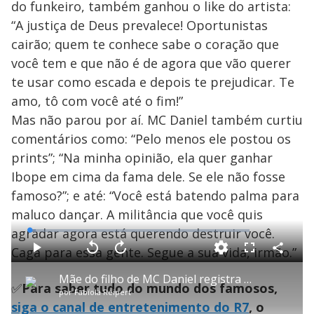
do funkeiro, também ganhou o like do artista:
“A justiça de Deus prevalece! Oportunistas
cairão; quem te conhece sabe o coração que
você tem e que não é de agora que vão querer
te usar como escada e depois te prejudicar. Te
amo, tô com você até o fim!”
Mas não parou por aí. MC Daniel também curtiu
comentários como: “Pelo menos ele postou os
prints”; “Na minha opinião, ela quer ganhar
Ibope em cima da fama dele. Se ele não fosse
famoso?”; e até: “Você está batendo palma para
maluco dançar. A militância que você quis
agradar agora está querendo destruir você.
L
o
a
Caga para essa gente. Segue a sua vida, irmão.”
d
C
P
V
A
P
F
e
o
l
o
v
u
d
m
a
l
a
l
:
Mãe do filho de MC Daniel registra boletim de ocorrência contra o funkeiro
p
y
t
n
l
2
✅
Para saber tudo do mundo dos famosos,
a
a
ç
s
.
por
Fabíola Reipert
r
r
a
c
9
t
1
r
r
1
siga o canal de entretenimento do R7
, o
i
0
1
e
%
l