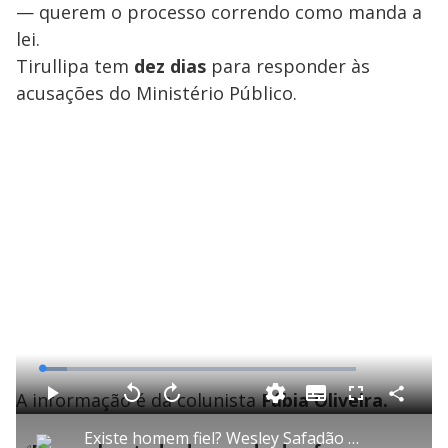
— querem o processo correndo como manda a
lei.
Tirullipa tem
dez dias
para responder às
acusações do Ministério Público.
L
o
a
A informação é da colunista
Fábia Oliveira.
S
d
u
C
P
V
A
P
F
e
b
o
l
o
v
u
d
t
m
a
l
a
l
:
Existe homem fiel? Wesley Safadão zomba de Tirullipa após humorista trair a esposa
i
p
y
t
n
l
8
t
a