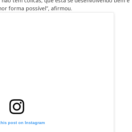
a não tem cólicas, que está se desenvolvendo bem e
or forma possível”, afirmou.
this post on Instagram