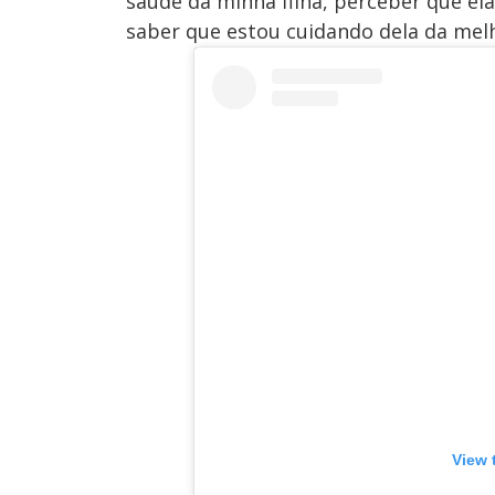
saúde da minha filha, perceber que el
saber que estou cuidando dela da melh
View 