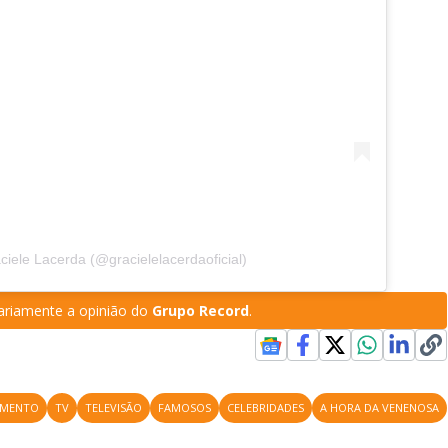
ciele Lacerda (@gracielelacerdaoficial)
riamente a opinião do
Grupo Record
.
IMENTO
TV
TELEVISÃO
FAMOSOS
CELEBRIDADES
A HORA DA VENENOSA