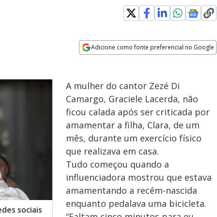
indow
Adicione como fonte preferencial no Google
Opens in new window
A mulher do cantor Zezé Di
Camargo, Graciele Lacerda, não
ficou calada após ser criticada por
amamentar a filha, Clara, de um
mês, durante um exercício físico
que realizava em casa.
Tudo começou quando a
influenciadora mostrou que estava
amamentando a recém-nascida
enquanto pedalava uma bicicleta.
edes sociais
“Faltam cinco minutos para eu