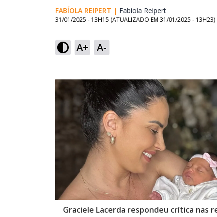
FABÍOLA REIPERT
|
Fabíola Reipert
Opens in new w
31/01/2025 - 13H15
(ATUALIZADO EM
31/01/2025 - 13H23
)
A+
A-
Graciele Lacerda respondeu crítica nas r