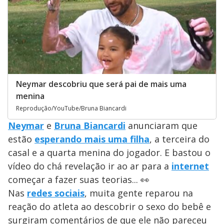
Neymar descobriu que será pai de mais uma
menina
Reprodução/YouTube/Bruna Biancardi
Neymar
e
Bruna Biancardi
anunciaram que
estão
esperando mais uma filha
, a terceira do
casal e a quarta menina do jogador. E bastou o
vídeo do chá revelação ir ao ar para a
internet
começar a fazer suas teorias... 👀
Nas
redes sociais
, muita gente reparou na
reação do atleta ao descobrir o sexo do bebê e
surgiram comentários de que ele não pareceu