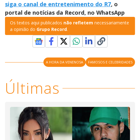
siga o canal de entretenimento do R7
, o
portal de notícias da Record, no WhatsApp
Os textos aqui publicados
não refletem
necessariamente
a opinião do
Grupo Record
.
A HORA DA VENENOSA
FAMOSOS E CELEBRIDADES
Últimas