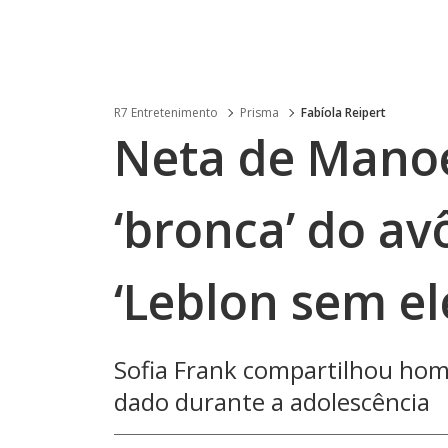
R7 Entretenimento
Prisma
Fabíola Reipert
Neta de Manoe
‘bronca’ do a
‘Leblon sem el
Sofia Frank compartilhou ho
dado durante a adolescência