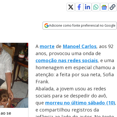
indow
Adicione como fonte preferencial no Google
Opens in new window
A
morte
de
Manoel Carlos
, aos 92
anos, provocou uma onda de
comoção nas redes sociais
, e uma
homenagem em especial chamou a
atenção: a feita por sua neta, Sofia
Frank.
Abalada, a jovem usou as redes
sociais para se despedir do avô,
que
morreu no último sábado (10)
,
e compartilhou registros da
 ao se
infância ao lado do autor. No texto,