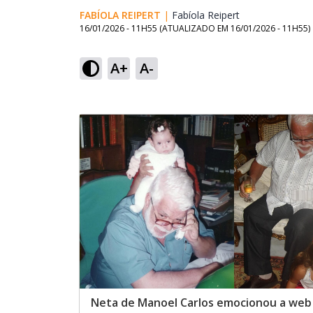
FABÍOLA REIPERT
|
Fabíola Reipert
Opens in new w
16/01/2026 - 11H55
(ATUALIZADO EM
16/01/2026 - 11H55
)
A+
A-
Neta de Manoel Carlos emocionou a web