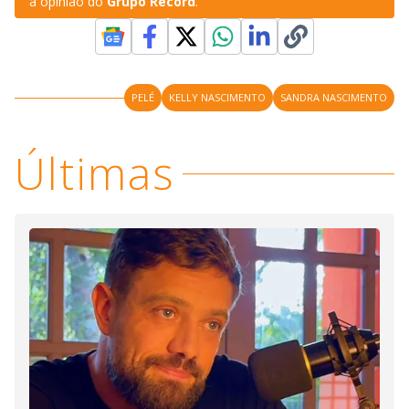
a opinião do
Grupo Record
.
PELÉ
KELLY NASCIMENTO
SANDRA NASCIMENTO
Últimas