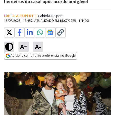
herdeiros do casal após acordo amigável
FABÍOLA REIPERT
|
Fabíola Reipert
Opens in new window
15/07/2025 - 13H57
(ATUALIZADO EM
15/07/2025 - 14H09
)
A+
A-
Adicione como fonte preferencial no Google
Opens in new window