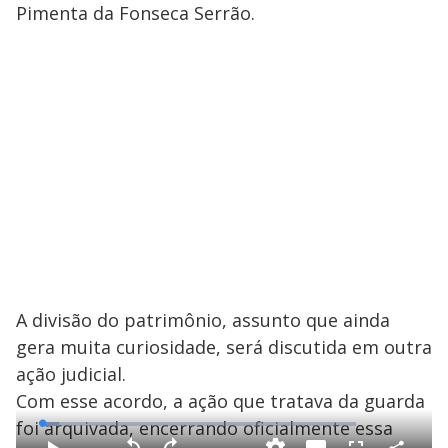
Pimenta da Fonseca Serrão.
A divisão do patrimônio, assunto que ainda
gera muita curiosidade, será discutida em outra
ação judicial.
Com esse acordo, a ação que tratava da guarda
foi arquivada, encerrando oficialmente essa
L
o
a