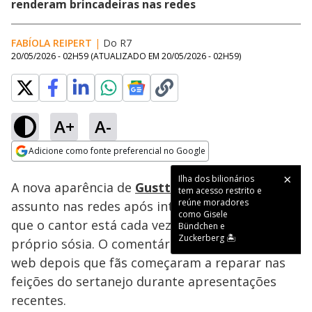
renderam brincadeiras nas redes
FABÍOLA REIPERT
|
Do R7
20/05/2026 - 02H59
(ATUALIZADO EM
20/05/2026 - 02H59
)
A+
A-
Loaded
:
92.52%
Adicione como fonte preferencial no Google
Subtitles
Ativar
Som
Opens in new window
Ilha dos bilionários
A nova aparência de
Gusttavo Lima
virou
tem acesso restrito e
reúne moradores
assunto nas redes após internautas apontarem
como Gisele
que o cantor está cada vez mais parecido com o
Bündchen e
Zuckerberg 🏝️
próprio sósia. O comentário tomou conta da
web depois que fãs começaram a reparar nas
feições do sertanejo durante apresentações
recentes.