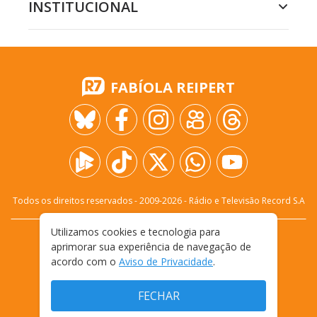
INSTITUCIONAL
FABÍOLA REIPERT
Todos os direitos reservados - 2009-
2026
- Rádio e Televisão Record S.A
Utilizamos cookies e tecnologia para
CARREIRA
FALE CONOSCO
PRIVACIDADE
aprimorar sua experiência de navegação de
TERMOS E CONDIÇÕES DE USO
acordo com o
Aviso de Privacidade
.
FECHAR