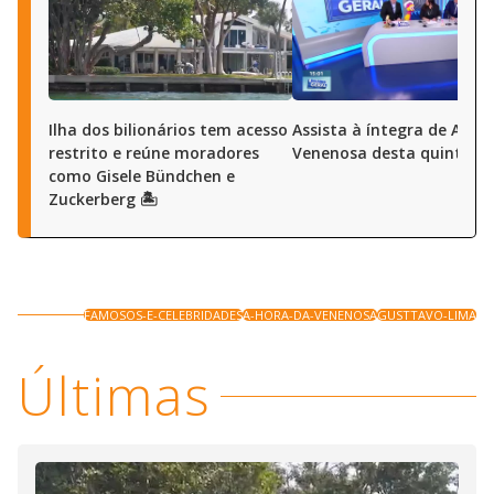
Ilha dos bilionários tem acesso
Assista à íntegra de A Ho
restrito e reúne moradores
Venenosa desta quinta (6
como Gisele Bündchen e
Zuckerberg 🏝️
FAMOSOS-E-CELEBRIDADES
A-HORA-DA-VENENOSA
GUSTTAVO-LIMA
Últimas