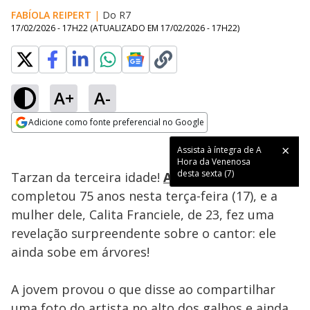
FABÍOLA REIPERT
|
Do R7
17/02/2026 - 17H22
(ATUALIZADO EM
17/02/2026 - 17H22
)
A+
A-
Loaded
:
80.24%
Adicione como fonte preferencial no Google
Ativar
Som
Opens in new window
Assista à íntegra de A
Hora da Venenosa
desta sexta (7)
Tarzan da terceira idade!
Amado Batista
completou 75 anos nesta terça-feira (17), e a
mulher dele, Calita Franciele, de 23, fez uma
revelação surpreendente sobre o cantor: ele
ainda sobe em árvores!
A jovem provou o que disse ao compartilhar
uma foto do artista no alto dos galhos e ainda