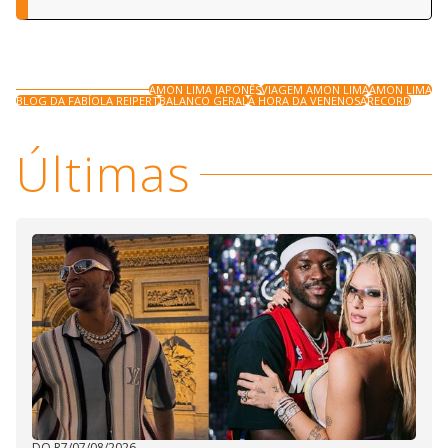
AMON LIMA JAPONÊS
VIAGEM AMON LIMA
AMON LIMA
BLOG DA FABÍOLA REIPERT
BALANCO GERAL
A HORA DA VENENOSA
RECORD
Últimas
DO R7
/
07/08/2026