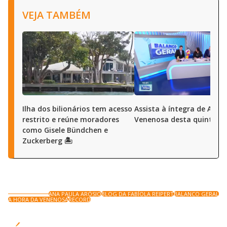
VEJA TAMBÉM
Ilha dos bilionários tem acesso
Assista à íntegra de A Ho
restrito e reúne moradores
Venenosa desta quinta (6
como Gisele Bündchen e
Zuckerberg 🏝️
ANA PAULA ARÓSIO
BLOG DA FABÍOLA REIPERT
BALANCO GERAL
A HORA DA VENENOSA
RECORD