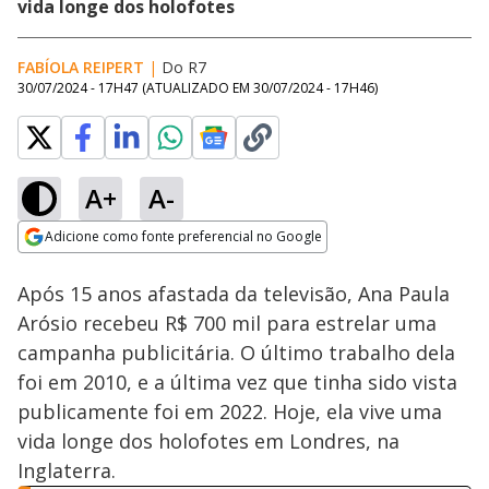
vida longe dos holofotes
FABÍOLA REIPERT
|
Do R7
30/07/2024 - 17H47
(ATUALIZADO EM
30/07/2024 - 17H46
)
A+
A-
Loaded
:
72.34%
Adicione como fonte preferencial no Google
Ativar
Som
Opens in new window
Após 15 anos afastada da televisão, Ana Paula
Arósio recebeu R$ 700 mil para estrelar uma
campanha publicitária. O último trabalho dela
foi em 2010, e a última vez que tinha sido vista
publicamente foi em 2022. Hoje, ela vive uma
vida longe dos holofotes em Londres, na
Inglaterra.